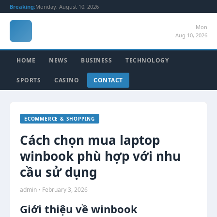
Breaking:
Monday, August 10, 2026
Mon
Aug 10, 2026
HOME
NEWS
BUSINESS
TECHNOLOGY
SPORTS
CASINO
CONTACT
ECOMMERCE & SHOPPING
Cách chọn mua laptop
winbook phù hợp với nhu
cầu sử dụng
admin • February 3, 2026
Giới thiệu về winbook