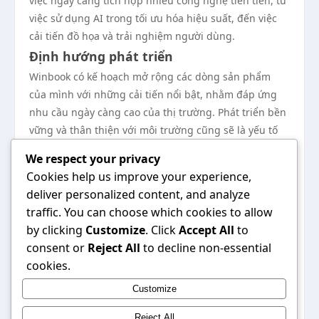
việc ngày càng tích hợp nhiều công nghệ tiên tiến, từ
việc sử dụng AI trong tối ưu hóa hiệu suất, đến việc
cải tiến đồ họa và trải nghiệm người dùng.
Định hướng phát triển
Winbook có kế hoạch mở rộng các dòng sản phẩm
của mình với những cải tiến nổi bật, nhằm đáp ứng
nhu cầu ngày càng cao của thị trường. Phát triển bền
vững và thân thiện với môi trường cũng sẽ là yếu tố
quan trọng trong chiến lược tương lai của thương
We respect your privacy
hiệu này.
Cookies help us improve your experience,
Các dự đoán từ chuyên gia
deliver personalized content, and analyze
Các chuyên gia trong ngành công nghệ dự đoán rằng
traffic. You can choose which cookies to allow
winbook sẽ trở thành một trong những thương hiệu
by clicking
Customize
. Click
Accept All
to
hàng đầu trong phân khúc laptop tại Việt Nam và khu
consent or
Reject All
to decline non-essential
vực Đông Nam Á, nhờ vào chất lượng sản phẩm và
cookies.
dịch vụ khách hàng nổi bật. Sự chú trọng vào đổi mới
Customize
công nghệ và phản hồi từ người tiêu dùng sẽ giúp
winbook không ngừng phát triển trong tương lai.
Reject All